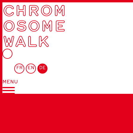
CHROM
OSOME
WALK
FR
EN
DE
MENU