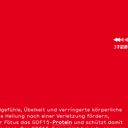
31.3
79.8
79.7
12.1
1.6
2
lgefühle, Übelkeit und verringerte körperliche
 Heilung nach einer Verletzung fördern,
er Fötus das GDF15-
Protein
und schützt damit