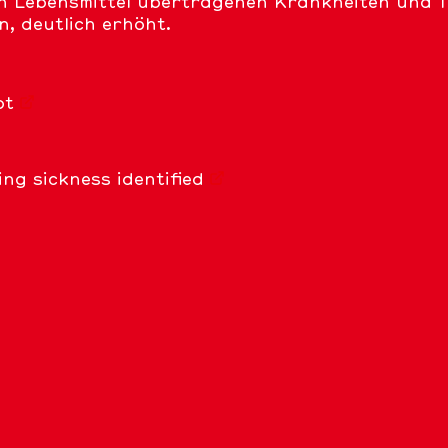
ch Lebensmittel übertragenen Krankheiten und T
n, deutlich erhöht.
ot
ng sickness identified