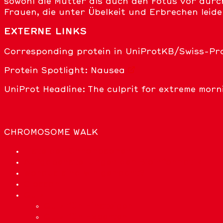
sowohl die Mutter als auch den Fötus vor dur
Frauen, die unter Übelkeit und Erbrechen leide
EXTERNE LINKS
Corresponding protein in
UniProtKB/Swiss-Pr
Protein Spotlight:
Nausea
UniProt Headline:
The culprit for extreme morni
CHROMOSOME WALK
Liste der Chromosomen
Aufgabenstellungen der Bioinformatik
Woraus sind wir gemacht?
Glossar
Quiz
Quiz für Einsteiger
Quiz für Experten