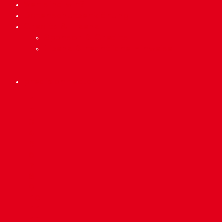
Wer sind wir?
Datenschutzerklärung
Credits & Lizenz
Sponsor & Credits
Lizenz & rechtliche Hinweise
precisionmed.ch
Scroll
1
Up
2
3
4
5
6
7
8
9
10
11
12