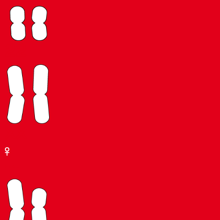
22
XX
Frau