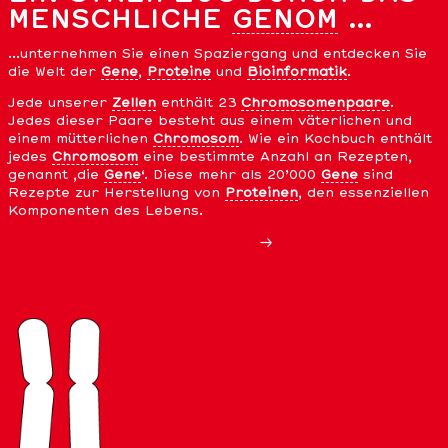
MENSCHLICHE
GENOM
…
…unternehmen Sie einen Spaziergang und entdecken Sie
die Welt der
Gene
,
Proteine
und
Bioinformatik
.
Jede unserer
Zellen
enthält 23
Chromosomenpaare
.
Jedes dieser Paare besteht aus einem väterlichen und
einem mütterlichen
Chromosom
. Wie ein Kochbuch enthält
jedes
Chromosom
eine bestimmte Anzahl an Rezepten,
genannt ‚die
Gene
‘. Diese mehr als 20’000
Gene
sind
Rezepte zur Herstellung von
Proteinen
, den essenziellen
Komponenten des Lebens.
WORAUS SIND WIR GEMACHT?