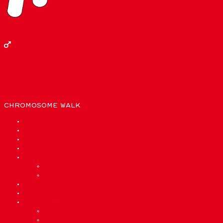
XY
Mann
CHROMOSOME WALK
Liste der Chromosomen
Aufgabenstellungen der Bioinformatik
Woraus sind wir gemacht?
Glossar
Quiz
Quiz für Einsteiger
Quiz für Experten
Wer sind wir?
Datenschutzerklärung
Credits & Lizenz
Sponsor & Credits
Lizenz & rechtliche Hinweise