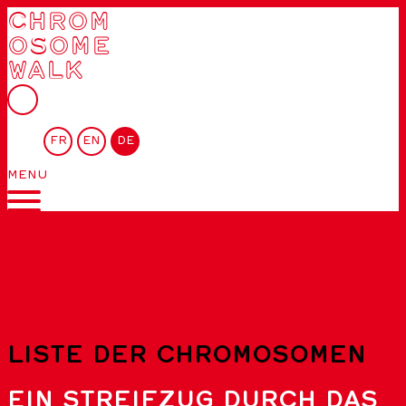
CHROM
OSOME
WALK
FR
EN
DE
MENU
LISTE DER CHROMOSOMEN
EIN STREIFZUG DURCH DAS