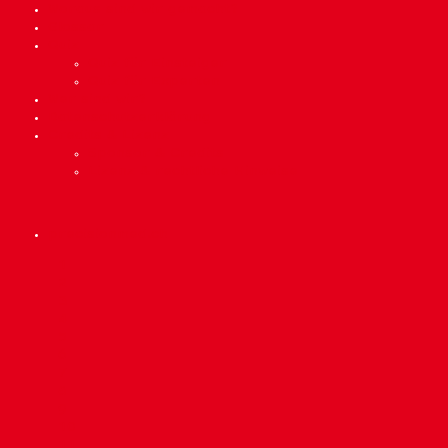
Woraus sind wir gemacht?
Glossar
Quiz
Quiz für Einsteiger
Quiz für Experten
Wer sind wir?
Datenschutzerklärung
Credits & Lizenz
Sponsor & Credits
Lizenz & rechtliche Hinweise
precisionmed.ch
Scroll
1
Up
2
3
4
5
6
7
8
9
10
11