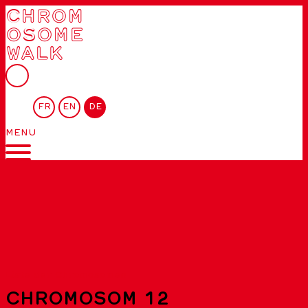
CHROM
OSOME
WALK
FR
EN
DE
MENU
Liste der Chromosomen
CHROMOSOM 12