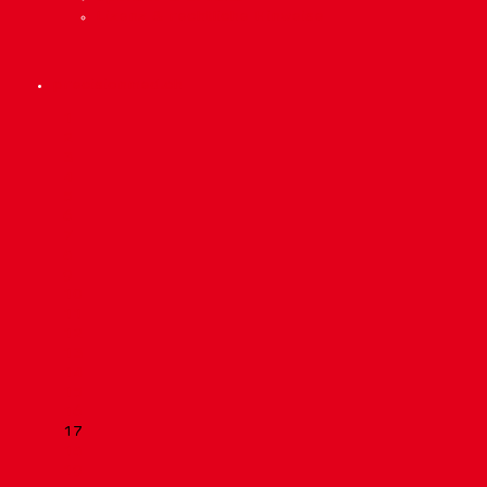
Lizenz & rechtliche Hinweise
precisionmed.ch
Scroll
1
Up
2
3
4
5
6
7
8
9
10
11
12
13
14
15
16
17
18
19