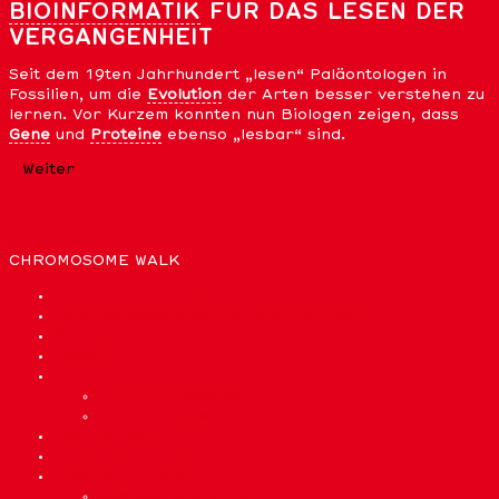
BIOINFORMATIK
FÜR DAS LESEN DER
VERGANGENHEIT
Seit dem 19ten Jahrhundert „lesen“ Paläontologen in
Fossilien, um die
Evolution
der Arten besser verstehen zu
lernen. Vor Kurzem konnten nun Biologen zeigen, dass
Gene
und
Proteine
ebenso „lesbar“ sind.
Weiter
CHROMOSOME WALK
Liste der Chromosomen
Aufgabenstellungen der Bioinformatik
Woraus sind wir gemacht?
Glossar
Quiz
Quiz für Einsteiger
Quiz für Experten
Wer sind wir?
Datenschutzerklärung
Credits & Lizenz
Sponsor & Credits