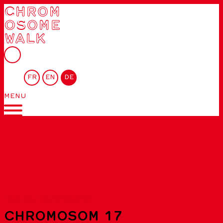
CHROM
OSOME
WALK
FR
EN
DE
MENU
Liste der Chromosomen
CHROMOSOM 17