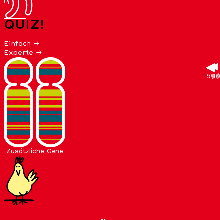
QUIZ!
Einfach →
Experte →
59
76
54
49
42
Zusätzliche Gene