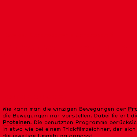
Liste der Chromosomen
»
Chromosom 6
BEWEGUNGEN DE
PROTEINTRICKFILME
Wie kann man die winzigen Bewegungen der
Pro
die Bewegungen nur vorstellen. Dabei liefert d
Proteinen
. Die benutzten Programme berücksic
in etwa wie bei einem Trickfilmzeichner, der 
die jeweilige Umgebung anpasst.