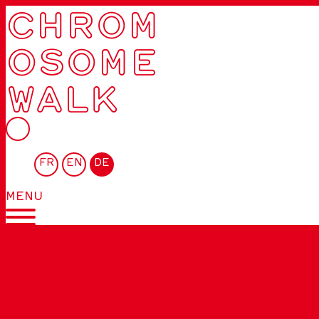
CHROM
OSOME
WALK
FR
EN
DE
MENU