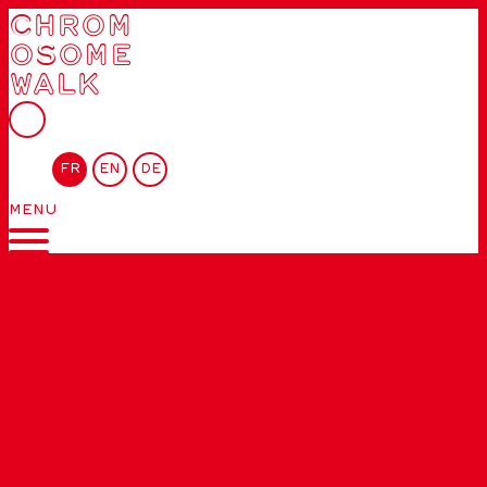
CHROM
OSOME
WALK
FR
EN
DE
MENU
Liste de chromosomes
»
Chromosome 16
CES GÈNES, VESTIGES DU