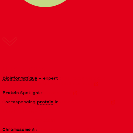
LIENS EXTERNES
Bioinformatique
– expert :
Les
récepteurs
aux
phéronomes dans UniProtKB/Swiss-Prot
Protein
Spotlight :
No one nose
Corresponding
protein
in
UniProtKB/Swiss-Prot
LIENS INTERNES
C’est quoi une
mutation
?
Chromosome
8 :
Une orange, ça vous dit ?