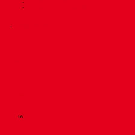
Sponsor & Crédits
Licence & mentions légales
precisionmed.ch
Scroll
1
Up
2
3
4
5
6
7
8
9
10
11
12
13
14
15
16
17
18
19