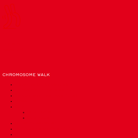
QUIZ!
Facile →
Expert →
CHROMOSOME WALK
Liste des chromosomes
La bioinformatique sert à…
De quoi sommes-nous faits?
Glossaire
Quiz
Quiz Facile
Quiz Expert
Qui sommes-nous?
Politique de confidentialité
Crédits & Licence