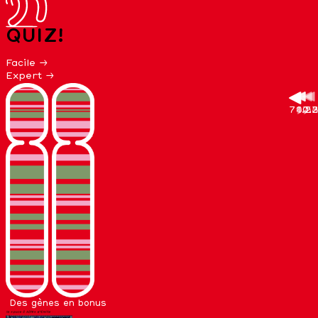
QUIZ!
Facile →
Expert →
71.2
40.2
99.8
87.7
0.2
53
Des gènes en bonus