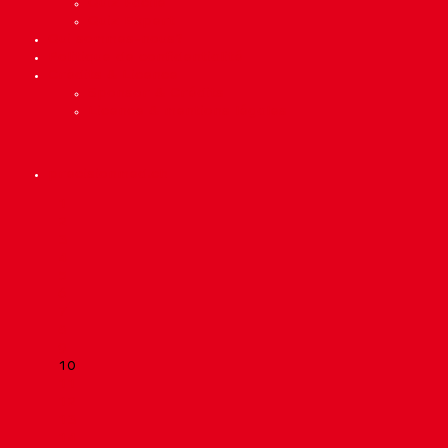
Quiz Facile
Quiz Expert
Qui sommes-nous?
Politique de confidentialité
Crédits & Licence
Sponsor & Crédits
Licence & mentions légales
precisionmed.ch
Scroll
1
Up
2
3
4
5
6
7
8
9
10
11
12
13
14