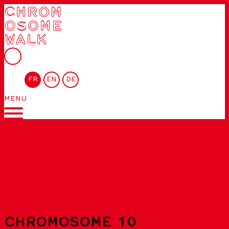
CHROM
OSOME
WALK
FR
EN
DE
MENU
Liste des chromosomes
CHROMOSOME 10