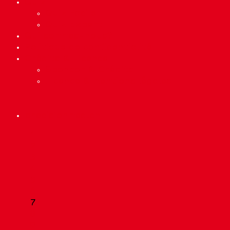
Quiz
Quiz Facile
Quiz Expert
Qui sommes-nous?
Politique de confidentialité
Crédits & Licence
Sponsor & Crédits
Licence & mentions légales
precisionmed.ch
Scroll
1
Up
2
3
4
5
6
7
8
9