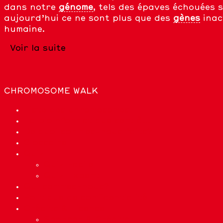
dans notre
génome
, tels des épaves échouées 
aujourd’hui ce ne sont plus que des
gènes
inac
humaine.
Voir la suite
CHROMOSOME WALK
Liste des chromosomes
La bioinformatique sert à…
De quoi sommes-nous faits?
Glossaire
Quiz
Quiz Facile
Quiz Expert
Qui sommes-nous?
Politique de confidentialité
Crédits & Licence
Sponsor & Crédits