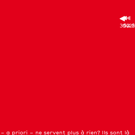
35.2
62.5
99.6
53.3
0.2
– a priori – ne servent plus à rien? Ils sont là