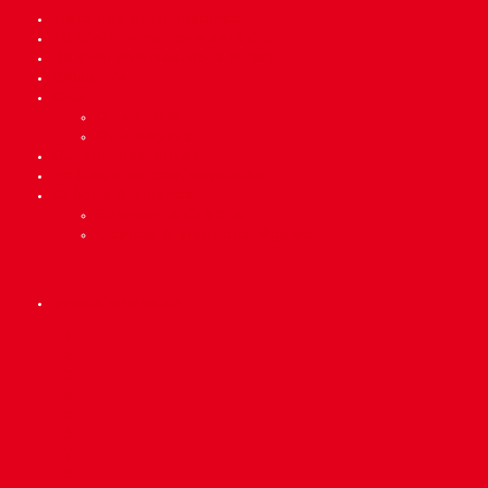
Liste des chromosomes
La bioinformatique sert à…
De quoi sommes-nous faits?
Glossaire
Quiz
Quiz Facile
Quiz Expert
Qui sommes-nous?
Politique de confidentialité
Crédits & Licence
Sponsor & Crédits
Licence & mentions légales
precisionmed.ch
Scroll
1
Up
2
3
4
5
6
7
8