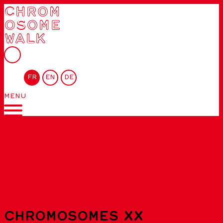
CHROM
OSOME
WALK
FR
EN
DE
MENU
Liste des chromosomes
CHROMOSOMES XX