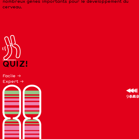
nombreux gènes importants pour le développement du
cerveau.
QUIZ!
Facile →
Expert →
98.8
42.9
98.8
24.2
8.2
20