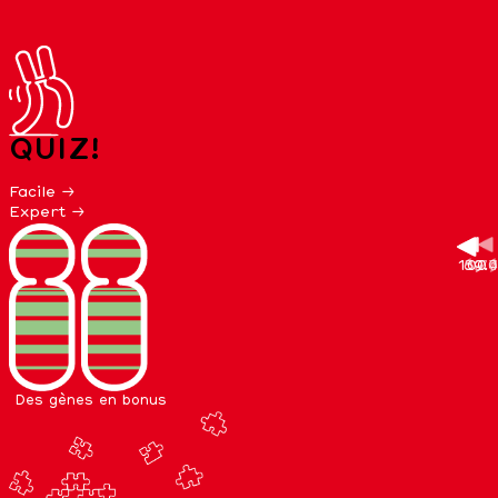
QUIZ!
Facile →
Expert →
100
69.6
82.9
39.4
77
Des gènes en bonus