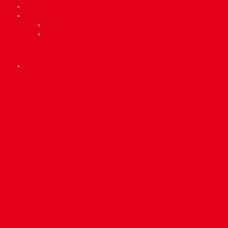
Politique de confidentialité
Crédits & Licence
Sponsor & Crédits
Licence & mentions légales
precisionmed.ch
Scroll
1
Up
2
3
4
5
6
7
8
9
10
11
12
13
14
15
16