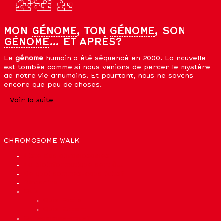
MON
GÉNOME
, TON
GÉNOME
, SON
GÉNOME
… ET APRÈS?
Le
génome
humain a été séquencé en 2000. La nouvelle
est tombée comme si nous venions de percer le mystère
de notre vie d’humains. Et pourtant, nous ne savons
encore que peu de choses.
Voir la suite
CHROMOSOME WALK
Liste des chromosomes
La bioinformatique sert à…
De quoi sommes-nous faits?
Glossaire
Quiz
Quiz Facile
Quiz Expert
Qui sommes-nous?