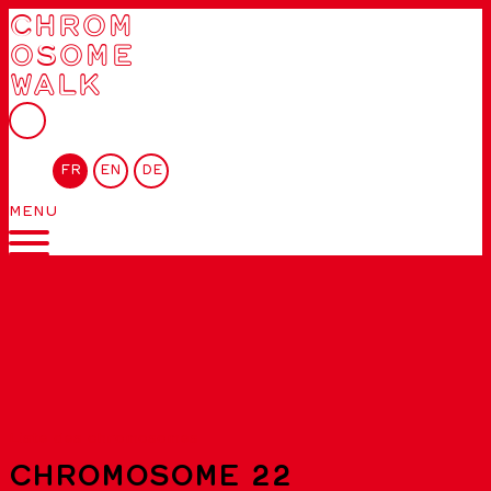
CHROM
OSOME
WALK
FR
EN
DE
MENU
Liste des chromosomes
CHROMOSOME 22